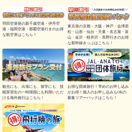
羽田空港発の新千歳空港・伊丹空
東京発の京都・大阪・神戸・会津若
港・福岡空港・那覇空港行きのお得
松・山形・仙台・天童・名古屋・富
な航空券はこちら！
山・金沢・軽井沢・長野行きのお得
な新幹線きっぷはこちら！
観光にも、出張にも、留学にも、技
お得な団体旅行！早めのお申し込み
能実習生の一時帰国にも利用いただ
がお得！個人のお申し込みもOKの
ける海外旅行はこちら！
募集ツアーパックはこちら！