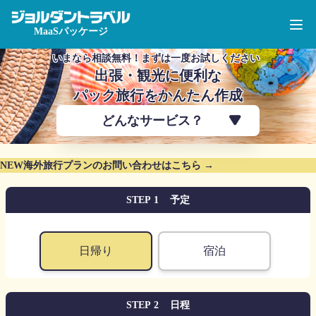
jorudan travel
Open
MaaSパッケージ
いまなら相談無料！まずは一度お試しください
出張・観光に便利な
パック旅行をかんたん作成
どんなサービス？
NEW
海外旅行プランのお問い合わせはこちら →
1
予定
STEP
Locations
日帰り
宿泊
2
日程
STEP